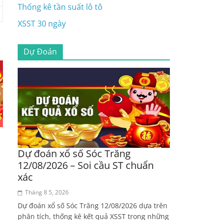
Thống kê tần suất lô tô
XSST 30 ngày
Dự Đoán
Dự đoán xổ số Sóc Trăng
12/08/2026 – Soi cầu ST chuẩn
xác
Tháng 8 5, 2026
Dự đoán xổ số Sóc Trăng 12/08/2026 dựa trên
phân tích, thống kê kết quả XSST trong những