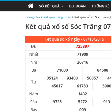
SỔ KẾT QUẢ
DỰ ĐOÁN
THỐNG KÊ
/
/
Trang chủ
Kết quả hàng ngày
Kết quả xổ số Sóc Trăng 
Kết quả xổ số Sóc Trăng 0
Kết quả sổ xố ngày - 07/10/2015
ĐB
725897
Nhất
71909
Nhì
26716
Ba
71600
84508
05124
93403
50857
4
Tư
45017
61783
590
Năm
1432
Sáu
9735
5272
913
Bảy
009