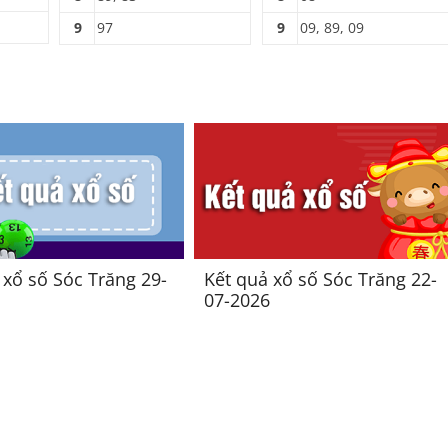
9
97
9
09, 89, 09
 xổ số Sóc Trăng 29-
Kết quả xổ số Sóc Trăng 22-
07-2026