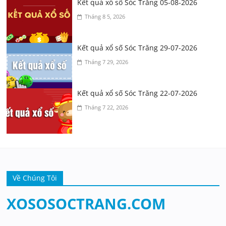
Kết quả xổ số Sóc Trăng 05-08-2026
Tháng 8 5, 2026
Kết quả xổ số Sóc Trăng 29-07-2026
Tháng 7 29, 2026
Kết quả xổ số Sóc Trăng 22-07-2026
Tháng 7 22, 2026
Về Chúng Tôi
XOSOSOCTRANG.COM