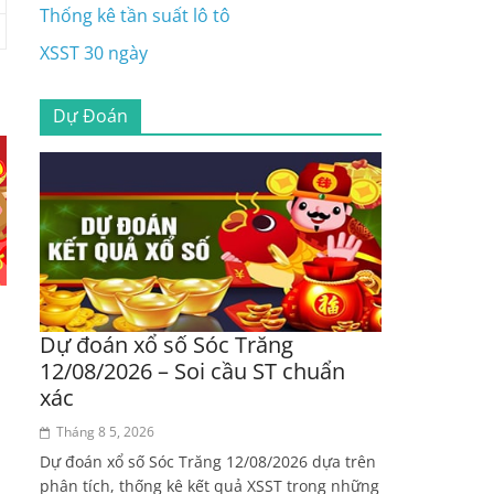
Thống kê tần suất lô tô
XSST 30 ngày
Dự Đoán
Dự đoán xổ số Sóc Trăng
12/08/2026 – Soi cầu ST chuẩn
xác
Tháng 8 5, 2026
Dự đoán xổ số Sóc Trăng 12/08/2026 dựa trên
phân tích, thống kê kết quả XSST trong những