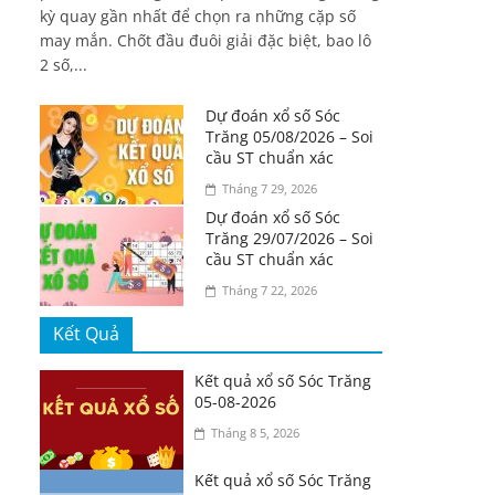
kỳ quay gần nhất để chọn ra những cặp số
may mắn. Chốt đầu đuôi giải đặc biệt, bao lô
2 số,...
Dự đoán xổ số Sóc
Trăng 05/08/2026 – Soi
cầu ST chuẩn xác
Tháng 7 29, 2026
Dự đoán xổ số Sóc
Trăng 29/07/2026 – Soi
cầu ST chuẩn xác
Tháng 7 22, 2026
Kết Quả
Kết quả xổ số Sóc Trăng
05-08-2026
Tháng 8 5, 2026
Kết quả xổ số Sóc Trăng