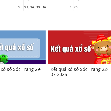
9
93, 94, 98, 94
9
89
 xổ số Sóc Trăng 29-
Kết quả xổ số Sóc Trăng 22-
07-2026