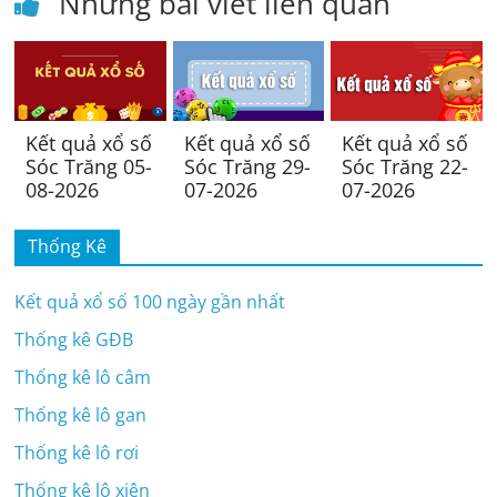
Những bài viết liên quan
Kết quả xổ số
Kết quả xổ số
Kết quả xổ số
Sóc Trăng 05-
Sóc Trăng 29-
Sóc Trăng 22-
08-2026
07-2026
07-2026
Thống Kê
Kết quả xổ số 100 ngày gần nhất
Thống kê GĐB
Thống kê lô câm
Thống kê lô gan
Thống kê lô rơi
Thống kê lô xiên