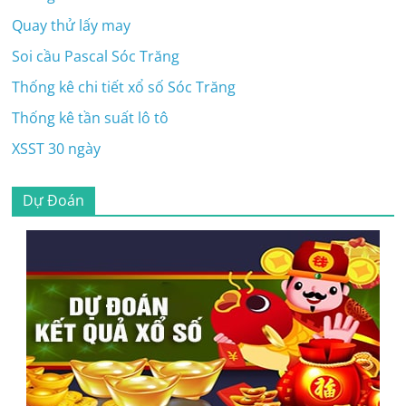
Quay thử lấy may
Soi cầu Pascal Sóc Trăng
Thống kê chi tiết xổ số Sóc Trăng
Thống kê tần suất lô tô
XSST 30 ngày
Dự Đoán