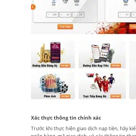
Xác thực thông tin chính xác
Trước khi thực hiện giao dịch nạp tiền, hãy ki