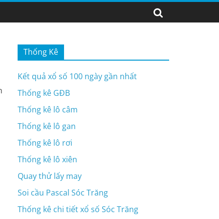
Thống Kê
Kết quả xổ số 100 ngày gần nhất
h
Thống kê GĐB
Thống kê lô câm
Thống kê lô gan
Thống kê lô rơi
Thống kê lô xiên
Quay thử lấy may
Soi cầu Pascal Sóc Trăng
Thống kê chi tiết xổ số Sóc Trăng