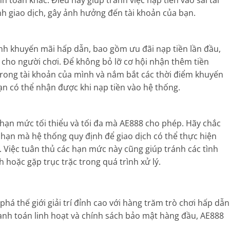
h toán khác. Điều này giúp tránh việc nạp tiền vào sai tài
nh giao dịch, gây ảnh hưởng đến tài khoản của bạn.
nh khuyến mãi hấp dẫn, bao gồm ưu đãi nạp tiền lần đầu,
t cho người chơi. Để không bỏ lỡ cơ hội nhận thêm tiền
rong tài khoản của mình và nắm bắt các thời điểm khuyến
bạn có thể nhận được khi nạp tiền vào hệ thống.
 hạn mức tối thiểu và tối đa mà AE888 cho phép. Hãy chắc
 hạn mà hệ thống quy định để giao dịch có thể thực hiện
. Việc tuân thủ các hạn mức này cũng giúp tránh các tình
oặc gặp trục trặc trong quá trình xử lý.
á thế giới giải trí đỉnh cao với hàng trăm trò chơi hấp dẫn
anh toán linh hoạt và chính sách bảo mật hàng đầu, AE888