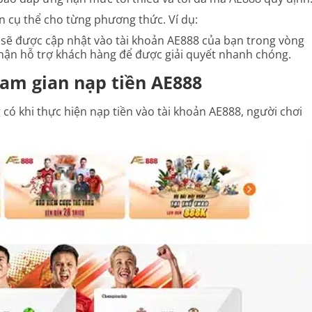
n cụ thể cho từng phương thức. Ví dụ:
n sẽ được cập nhật vào tài khoản AE888 của bạn trong vòng
 phận hỗ trợ khách hàng để được giải quyết nhanh chóng.
ham gian nạp tiền AE888
 có khi thực hiện nạp tiền vào tài khoản AE888, người chơi