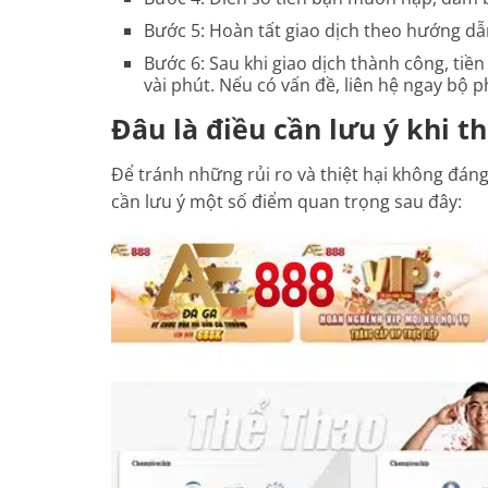
Bước 5: Hoàn tất giao dịch theo hướng dẫ
Bước 6: Sau khi giao dịch thành công, tiề
vài phút. Nếu có vấn đề, liên hệ ngay bộ
Đâu là điều cần lưu ý khi t
Để tránh những rủi ro và thiệt hại không đáng
cần lưu ý một số điểm quan trọng sau đây: