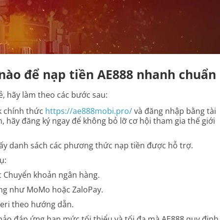
nào để nạp tiền AE888 nhanh chuẩn
ẻ, hãy làm theo các bước sau:
k chính thức
https://ae888mobi.pro/
và đăng nhập bằng tài
 hãy đăng ký ngay để không bỏ lỡ cơ hội tham gia thế giới
ấy danh sách các phương thức nạp tiền được hỗ trợ.
ụ:
c Chuyển khoản ngân hàng.
ứng như MoMo hoặc ZaloPay.
eri theo hướng dẫn.
ảo đáp ứng hạn mức tối thiểu và tối đa mà AE888 quy định