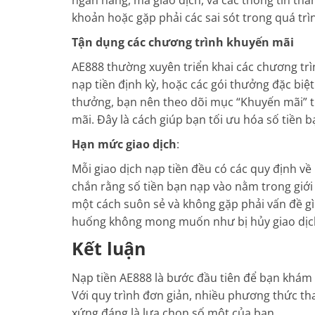
ngân hàng, mã giao dịch, và các thông tin than
khoản hoặc gặp phải các sai sót trong quá trì
Tận dụng các chương trình khuyến mãi
AE888 thường xuyên triển khai các chương trì
nạp tiền định kỳ, hoặc các gói thưởng đặc biệ
thưởng, bạn nên theo dõi mục “Khuyến mãi” t
mãi. Đây là cách giúp bạn tối ưu hóa số tiền 
Hạn mức giao dịch
:
Mỗi giao dịch nạp tiền đều có các quy định về
chắn rằng số tiền bạn nạp vào nằm trong giới
một cách suôn sẻ và không gặp phải vấn đề gì
huống không mong muốn như bị hủy giao dịch h
Kết luận
Nạp tiền AE888 là bước đầu tiên để bạn khám ph
Với quy trình đơn giản, nhiều phương thức th
xứng đáng là lựa chọn số một của bạn.