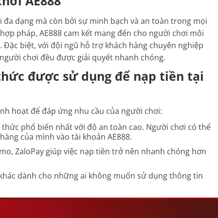
chơi AE888
ơi đa dạng mà còn bởi sự minh bạch và an toàn trong mọi
g hợp pháp, AE888 cam kết mang đến cho người chơi môi
i. Đặc biệt, với đội ngũ hỗ trợ khách hàng chuyên nghiệp
 người chơi đều được giải quyết nhanh chóng.
ức được sử dụng để nạp tiền tại
inh hoạt để đáp ứng nhu cầu của người chơi:
hức phổ biến nhất với độ an toàn cao. Người chơi có thể
 hàng của mình vào tài khoản AE888.
omo, ZaloPay giúp việc nạp tiền trở nên nhanh chóng hơn
i khác dành cho những ai không muốn sử dụng thông tin