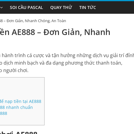
SOI CẦU PASCAL
QUAY THỬ
TIN TỨC
88 – Đơn Giản, Nhanh Chóng, An Toàn
iền AE888 – Đơn Giản, Nhanh
hành trình cá cược và tận hưởng những dịch vụ giải trí đỉn
giao dịch minh bạch và đa dạng phương thức thanh toán,
o người chơi.
 nạp tiền tại AE888
888 nhanh chuẩn
E888