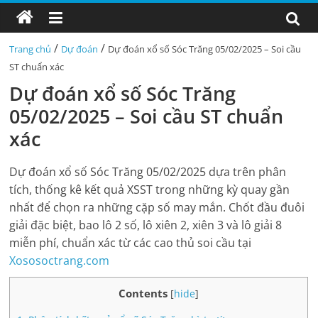
/
/
Trang chủ
Dự đoán
Dự đoán xổ số Sóc Trăng 05/02/2025 – Soi cầu
ST chuẩn xác
Dự đoán xổ số Sóc Trăng
05/02/2025 – Soi cầu ST chuẩn
xác
Dự đoán xổ số
Sóc Trăng
05/02/2025
dựa trên phân
tích, thống kê kết quả
XSST
trong những kỳ quay gần
nhất để chọn ra những cặp số may mắn. Chốt đầu đuôi
giải đặc biệt, bao lô 2 số, lô xiên 2, xiên 3 và lô giải 8
miễn phí, chuẩn xác từ các cao thủ soi cầu tại
Xososoctrang.com
Contents
[
hide
]