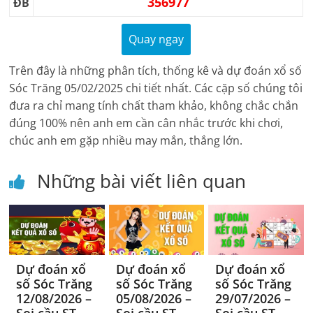
356977
ĐB
Quay ngay
Trên đây là những phân tích, thống kê và dự đoán xổ số
Sóc Trăng
05/02/2025
chi tiết nhất. Các cặp số chúng tôi
đưa ra chỉ mang tính chất tham khảo, không chắc chắn
đúng 100% nên anh em cần cân nhắc trước khi chơi,
chúc anh em gặp nhiều may mắn, thắng lớn.
Những bài viết liên quan
Dự đoán xổ
Dự đoán xổ
Dự đoán xổ
số Sóc Trăng
số Sóc Trăng
số Sóc Trăng
12/08/2026 –
05/08/2026 –
29/07/2026 –
Soi cầu ST
Soi cầu ST
Soi cầu ST