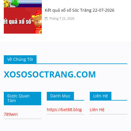
Kết quả xổ số Sóc Trăng 22-07-2026
Tháng 7 22, 2026
Về Chúng Tôi
XOSOSOCTRANG.COM
Được Quan
Danh Mục
Liên Hệ
Tâm
https://bet88.blog
Liên Hệ
789win