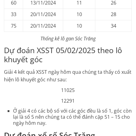
60
13/11/2024
11
26
33
20/11/2024
10
28
75
20/11/2024
10
34
Thống kê lô gan
Sóc Trăng
Dự đoán
XSST
05/02/2025 theo lô
khuyết góc
Giải 4 kết quả
XSST
ngày hôm qua chúng ta thấy có xuất
hiện lô khuyết góc như sau:
11025
12291
Ở giải 4 có các bộ số với các góc đều là số 1, góc còn
lại là số 5 nên chúng ta có thể đánh cặp 51 – 15 cho
ngày hôm nay.
Dự đoán xổ số
Sóc Trăng