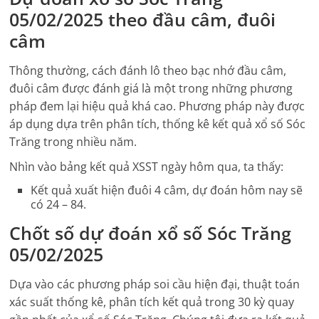
05/02/2025
theo đầu câm, đuôi
câm
Thông thường, cách đánh lô theo bạc nhớ đầu câm,
đuôi câm được đánh giá là một trong những phương
pháp đem lại hiệu quả khá cao. Phương pháp này được
áp dụng dựa trên phân tích, thống kê kết quả xổ số
Sóc
Trăng
trong nhiều năm.
Nhìn vào bảng kết quả
XSST
ngày hôm qua, ta thấy:
Kết quả xuất hiện đuôi 4 câm, dự đoán hôm nay sẽ
có 24 – 84.
Chốt số dự đoán xổ số
Sóc Trăng
05/02/2025
Dựa vào các phương pháp soi cầu hiện đại, thuật toán
xác suất thống kê, phân tích kết quả trong 30 kỳ quay