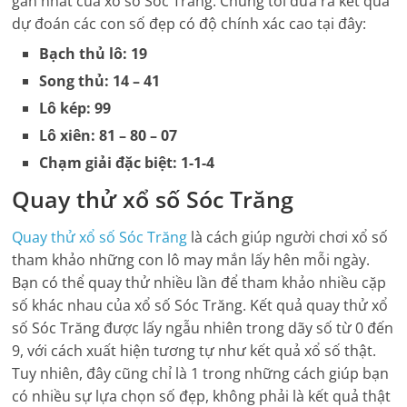
gần nhất của xổ số
Sóc Trăng
. Chúng tôi đưa ra kết quả
dự đoán các con số đẹp có độ chính xác cao tại đây:
Bạch thủ lô: 19
Song thủ: 14 – 41
Lô kép: 99
Lô xiên: 81 – 80 – 07
Chạm giải đặc biệt: 1-1-4
Quay thử xổ số
Sóc Trăng
Quay thử xổ số
Sóc Trăng
là cách giúp người chơi xổ số
tham khảo những con lô may mắn lấy hên mỗi ngày.
Bạn có thể quay thử nhiều lần để tham khảo nhiều cặp
số khác nhau của xổ số
Sóc Trăng
. Kết quả quay thử xổ
số
Sóc Trăng
được lấy ngẫu nhiên trong dãy số từ 0 đến
9, với cách xuất hiện tương tự như kết quả xổ số thật.
Tuy nhiên, đây cũng chỉ là 1 trong những cách giúp bạn
có nhiều sự lựa chọn số đẹp, không phải là kết quả thật