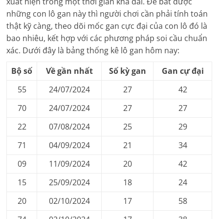
xuất hiện trong một thời gian khá dài. Để bắt được
những con lô gan này thì người chơi cần phải tính toán
thật kỹ càng, theo dõi mốc gan cực đại của con lô đó là
bao nhiêu, kết hợp với các phương pháp soi cầu chuẩn
xác. Dưới đây là bảng thống kê lô gan hôm nay:
Bộ số
Về gần nhất
Số kỳ gan
Gan cự đại
55
24/07/2024
27
42
70
24/07/2024
27
27
22
07/08/2024
25
29
71
04/09/2024
21
34
09
11/09/2024
20
42
15
25/09/2024
18
24
20
02/10/2024
17
58