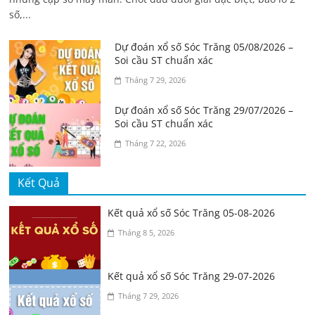
số,...
Dự đoán xổ số Sóc Trăng 05/08/2026 –
Soi cầu ST chuẩn xác
Tháng 7 29, 2026
Dự đoán xổ số Sóc Trăng 29/07/2026 –
Soi cầu ST chuẩn xác
Tháng 7 22, 2026
Kết Quả
Kết quả xổ số Sóc Trăng 05-08-2026
Tháng 8 5, 2026
Kết quả xổ số Sóc Trăng 29-07-2026
Tháng 7 29, 2026