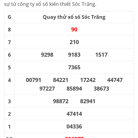
sự từ công ty xổ số kiến thiết
Sóc Trăng
.
G
Quay thử xổ số
Sóc Trăng
90
8
210
7
9298
9183
1517
6
7365
5
00791
84221
17242
44747
4
97227
85894
38673
98872
82941
3
47414
2
04336
1