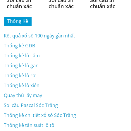
chuẩn xác
chuẩn xác
chuẩn xác
Thống Kê
Kết quả xổ số 100 ngày gần nhất
Thống kê GĐB
Thống kê lô câm
Thống kê lô gan
Thống kê lô rơi
Thống kê lô xiên
Quay thử lấy may
Soi cầu Pascal Sóc Trăng
Thống kê chi tiết xổ số Sóc Trăng
Thống kê tần suất lô tô