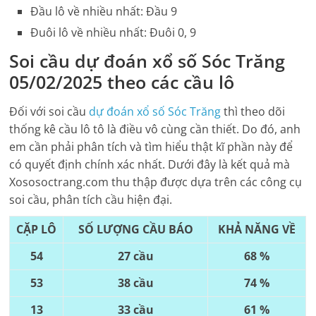
Đầu lô về nhiều nhất: Đầu 9
Đuôi lô về nhiều nhất: Đuôi 0, 9
Soi cầu dự đoán xổ số
Sóc Trăng
05/02/2025
theo các cầu lô
Đối với soi cầu
dự đoán xổ số
Sóc Trăng
thì theo dõi
thống kê cầu lô tô là điều vô cùng cần thiết. Do đó, anh
em cần phải phân tích và tìm hiểu thật kĩ phần này để
có quyết định chính xác nhất. Dưới đây là kết quả mà
Xososoctrang.com
thu thập được dựa trên các công cụ
soi cầu, phân tích cầu hiện đại.
CẶP LÔ
SỐ LƯỢNG CẦU BÁO
KHẢ NĂNG VỀ
54
27 cầu
68 %
53
38 cầu
74 %
13
33 cầu
61 %