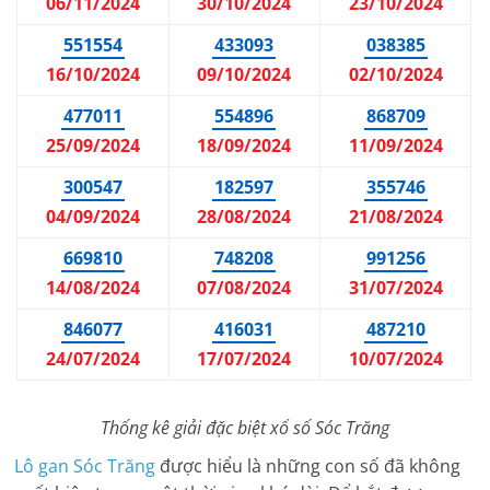
06/11/2024
30/10/2024
23/10/2024
551554
433093
038385
16/10/2024
09/10/2024
02/10/2024
477011
554896
868709
25/09/2024
18/09/2024
11/09/2024
300547
182597
355746
04/09/2024
28/08/2024
21/08/2024
669810
748208
991256
14/08/2024
07/08/2024
31/07/2024
846077
416031
487210
24/07/2024
17/07/2024
10/07/2024
Thống kê giải đặc biệt xổ số
Sóc Trăng
Lô gan
Sóc Trăng
được hiểu là những con số đã không