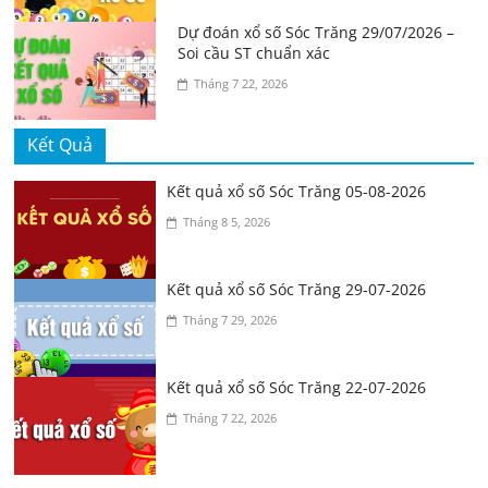
Dự đoán xổ số Sóc Trăng 29/07/2026 –
Soi cầu ST chuẩn xác
Tháng 7 22, 2026
Kết Quả
Kết quả xổ số Sóc Trăng 05-08-2026
Tháng 8 5, 2026
Kết quả xổ số Sóc Trăng 29-07-2026
Tháng 7 29, 2026
Kết quả xổ số Sóc Trăng 22-07-2026
Tháng 7 22, 2026