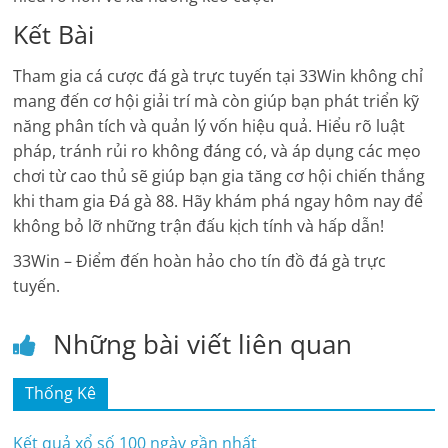
Kết Bài
Tham gia cá cược đá gà trực tuyến tại 33Win không chỉ
mang đến cơ hội giải trí mà còn giúp bạn phát triển kỹ
năng phân tích và quản lý vốn hiệu quả. Hiểu rõ luật
pháp, tránh rủi ro không đáng có, và áp dụng các mẹo
chơi từ cao thủ sẽ giúp bạn gia tăng cơ hội chiến thắng
khi tham gia Đá gà 88. Hãy khám phá ngay hôm nay để
không bỏ lỡ những trận đấu kịch tính và hấp dẫn!
33Win – Điểm đến hoàn hảo cho tín đồ đá gà trực
tuyến.
Những bài viết liên quan
Thống Kê
Kết quả xổ số 100 ngày gần nhất