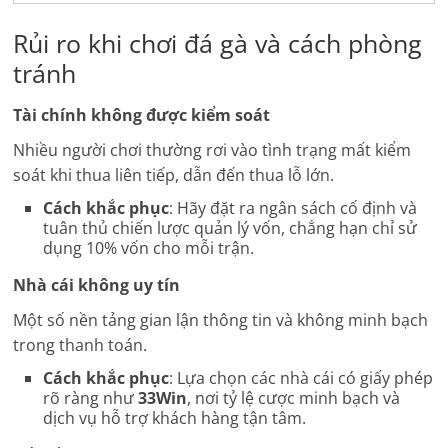
Rủi ro khi chơi đá gà và cách phòng
tránh
Tài chính không được kiểm soát
Nhiều người chơi thường rơi vào tình trạng mất kiểm
soát khi thua liên tiếp, dẫn đến thua lỗ lớn.
Cách khắc phục
: Hãy đặt ra ngân sách cố định và
tuân thủ chiến lược quản lý vốn, chẳng hạn chỉ sử
dụng 10% vốn cho mỗi trận.
Nhà cái không uy tín
Một số nền tảng gian lận thông tin và không minh bạch
trong thanh toán.
Cách khắc phục
: Lựa chọn các nhà cái có giấy phép
rõ ràng như
33Win
, nơi tỷ lệ cược minh bạch và
dịch vụ hỗ trợ khách hàng tận tâm.