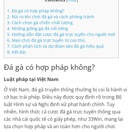
1.
Đá gà có hợp pháp không?
2.
Rủi ro khi chơi đá gà và cách phòng tránh
3.
Cách chọn gà chiến chất lượng
4.
Những giống gà đá nổi tiếng
5.
Hướng dẫn đặt cược đá gà trực tuyến cho người mới
6.
Mẹo chơi đá gà trực tuyến từ cao thủ
7.
Cách phân tích và dự đoán kèo đá gà hiệu quả
8.
Kết Bài
Đá gà có hợp pháp không?
Luật pháp tại Việt Nam
Ở Việt Nam, đá gà truyền thống thường bị coi là hành vi
cờ bạc trái phép. Điều này được quy định rõ trong Bộ
luật Hình sự và Nghị định xử phạt hành chính. Tuy
nhiên, hình thức cá cược đá gà trực tuyến thông qua
các nhà cái quốc tế có giấy phép, như 33Win, mang lại
lựa chọn hợp pháp và an toàn hơn cho người chơi.