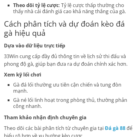
Theo dõi tỷ lệ cược
: Tỷ lệ cược thấp thường cho
thấy nhà cái đánh giá cao khả năng thắng của gà.
Cách phân tích và dự đoán kèo đá
gà hiệu quả
Dựa vào dữ liệu trực tiếp
33Win cung cấp đầy đủ thông tin về lịch sử thi đấu và
phong độ gà, giúp bạn đưa ra dự đoán chính xác hơn.
Xem kỹ lối chơi
Gà đá lối thường ưu tiên cận chiến và tung đòn
mạnh.
Gà né lối linh hoạt trong phòng thủ, thường phản
công nhanh.
Tham khảo nhận định chuyên gia
Theo dõi các bài phân tích từ chuyên gia tại
Đá gà 88
để
hiểu rõ hơn về xu hướng kèo cược.