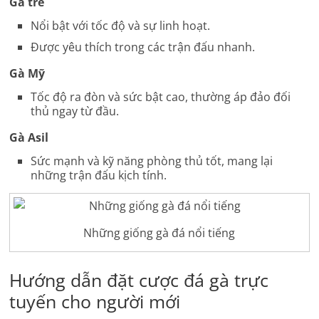
Gà tre
Nổi bật với tốc độ và sự linh hoạt.
Được yêu thích trong các trận đấu nhanh.
Gà Mỹ
Tốc độ ra đòn và sức bật cao, thường áp đảo đối
thủ ngay từ đầu.
Gà Asil
Sức mạnh và kỹ năng phòng thủ tốt, mang lại
những trận đấu kịch tính.
Những giống gà đá nổi tiếng
Hướng dẫn đặt cược đá gà trực
tuyến cho người mới