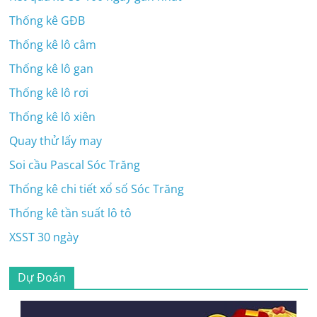
Thống kê GĐB
Thống kê lô câm
Thống kê lô gan
Thống kê lô rơi
Thống kê lô xiên
Quay thử lấy may
Soi cầu Pascal Sóc Trăng
Thống kê chi tiết xổ số Sóc Trăng
Thống kê tần suất lô tô
XSST 30 ngày
Dự Đoán